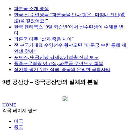
파룬궁 소개 영상
한국 신 수련생들 “파룬궁을 만나 행운...마침내 진법(眞
法)을 찾았어요!”
한국 텐티북스 ‘9일 학습반’에서 신수련생이 수혜를 받
다
파룬궁 다큐 “삶과 죽음 사이”
전 中국가대표 수영선수 황샤오민 “파룬궁 수련 통해 새
인생 찾아”
포브스, 中공산당 강제장기적출 진상 보도
중증근무력증 여고생, 파룬궁 수련으로 회복
장기를 팔기 위해 살해: 중국의 은밀한 국책사업
9평 공산당 – 중국공산당의 실체와 본질
HOME
각국 페이지 링크
미국
중국