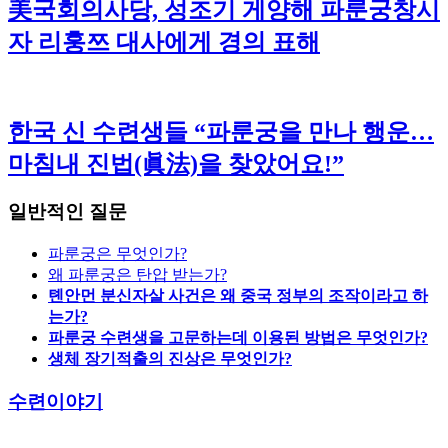
美국회의사당, 성조기 게양해 파룬궁창시
자 리훙쯔 대사에게 경의 표해
한국 신 수련생들 “파룬궁을 만나 행운…
마침내 진법(眞法)을 찾았어요!”
일반적인 질문
파룬궁은 무엇인가?
왜 파룬궁은 탄압 받는가?
톈안먼 분신자살 사건은 왜 중국 정부의 조작이라고 하
는가?
파룬궁 수련생을 고문하는데 이용된 방법은 무엇인가?
생체 장기적출의 진상은 무엇인가?
수련이야기