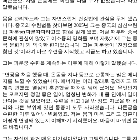
뻐근했죠. 사실 운동에도 최선을 다할 수가 없었습니다”라고
말했습니다.
몸을 관리하느라 그는 자연스럽게 건강법에 관심을 두게 됐습
니다. 중국의 수련법을 찾아보던 2005년 그는 중국의 심신수련
법 파룬궁(파룬따파라고도 함)을 알게 됐죠. 어릴 때부터 중국
문화에 관심이 많았고 이소룡의 영화를 보며 자랐기에 그는 중
국 문화가 꽤 익숙한 편이었습니다. 그는 파룬궁이 ‘진정으로
찾던 것’이라며 바로 수련을 시작했고 지금도 하고 있습니다.
그는 파룬궁 수련을 계속하는 이유에 대해 이렇게 말했습니다.
“연공을 처음 했을 때, 온몸을 지나 등으로 관통하는 많은 에너
지를 느낄 수 있었습니다. 에너지는 여러 갈래로 갈라지고 또
계속 변했죠. 열심히 훈련했을 때처럼 땀이 났어요. 무엇인지
는 모르지만 정말 좋은 일이, 엄청난 변화가 내 몸 안에서 일어
난다는 것을 알았어요. 수련을 하고 1달 반 정도 지났을 땐 허
리와 다른 부위에 있던 통증이 모두 사라졌습니다. 파룬궁을
수련한 이후 일어난 변화였죠. 저는 몸과 마음 그리고 영혼이
어떻게 연결돼 있는지 이해하기 시작했어요. 마음이 바뀌면 몸
도 바뀝니다.”
그는 자신이 과거 매우 이기적이었다고 고백했습니다. 그를 지