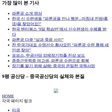
가장 많이 본 기사
파룬궁 소개 영상
한국 신 수련생들 “파룬궁을 만나 행운...마침내 진법(眞
法)을 찾았어요!”
한국 텐티북스 ‘9일 학습반’에서 신수련생이 수혜를 받
다
파룬궁 다큐 “삶과 죽음 사이”
전 中국가대표 수영선수 황샤오민 “파룬궁 수련 통해 새
인생 찾아”
포브스, 中공산당 강제장기적출 진상 보도
중증근무력증 여고생, 파룬궁 수련으로 회복
장기를 팔기 위해 살해: 중국의 은밀한 국책사업
9평 공산당 – 중국공산당의 실체와 본질
HOME
각국 페이지 링크
미국