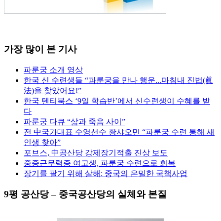
가장 많이 본 기사
파룬궁 소개 영상
한국 신 수련생들 “파룬궁을 만나 행운...마침내 진법(眞
法)을 찾았어요!”
한국 텐티북스 ‘9일 학습반’에서 신수련생이 수혜를 받
다
파룬궁 다큐 “삶과 죽음 사이”
전 中국가대표 수영선수 황샤오민 “파룬궁 수련 통해 새
인생 찾아”
포브스, 中공산당 강제장기적출 진상 보도
중증근무력증 여고생, 파룬궁 수련으로 회복
장기를 팔기 위해 살해: 중국의 은밀한 국책사업
9평 공산당 – 중국공산당의 실체와 본질