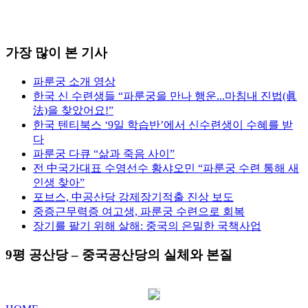
가장 많이 본 기사
파룬궁 소개 영상
한국 신 수련생들 “파룬궁을 만나 행운...마침내 진법(眞
法)을 찾았어요!”
한국 텐티북스 ‘9일 학습반’에서 신수련생이 수혜를 받
다
파룬궁 다큐 “삶과 죽음 사이”
전 中국가대표 수영선수 황샤오민 “파룬궁 수련 통해 새
인생 찾아”
포브스, 中공산당 강제장기적출 진상 보도
중증근무력증 여고생, 파룬궁 수련으로 회복
장기를 팔기 위해 살해: 중국의 은밀한 국책사업
9평 공산당 – 중국공산당의 실체와 본질