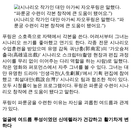
(시나리오 작가인 대만 아가씨 자오푸링은 말했다. “파
룬궁 수련이 각본 창작에 큰 도움이 됐어요.”)
푸링은 소호족으로 자택에서 각본을 쓴다. 어려서부터 그녀는
시나리오 쓰기를 좋아했고 연기도 한다. 각종 전문 시나리오
수업훈련을 받았으며 유명 감독 궈난훙(郭南宏)의 ‘가오슝저
출극(高雄這出戲)’ 시나리오 스크립터(촬영 현장과 편집 과정
사이를 무리 없이 이어주는 다리 역할을 하는 사람)로 일했다.
작은 영화와 퍼포먼스에서 자주 그녀를 볼 수 있다. 그녀는 대
만 유명한 드라마 ‘인생극전(人生劇展)’에서 기획 편집에 참여
했고 ‘희설대만(戲說台灣)’ 시나리오 팀과 협조한 적이 있다.
모두 시청률이 높은 프로그램이다. 푸링은 파룬궁 수련이 시나
리오 창작에 큰 도움이 됐다고 말한다.
푸링이 파룬궁을 수련한 이유는 자신을 괴롭힌 여드름과 관계
가 있다.
얼굴에 여드름 투성이였던 신데렐라가 건강하고 활기차게 변
하다