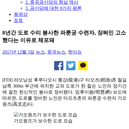
2. 중국공산당의 학살 역사
3. 공산당에 대한 9가지 평론
동영상
포토
8년간 도로 수리 봉사한 파룬궁 수련자, 장쩌민 고소
했다는 이유로 체포돼
2017년 12월 5일
뉴스
,
중국뉴스
,
핫이슈
[FDI] 랴오닝성 후루다오시 룽강(龍港)구 타오츠(稻池)촌 철길
남쪽 300m 부근에 위치한 교외 도로가 한 칠순 노인의 장기간
에 걸친 헌신적인 봉사로 정비됐다. 밍후이왕(明慧網) 보도에
따르면, 도로를 정비한 노인은 타오츠촌의 파룬궁 수련자 가오
원즈(高文志)다.
가오원즈가 보수한 도로 모습