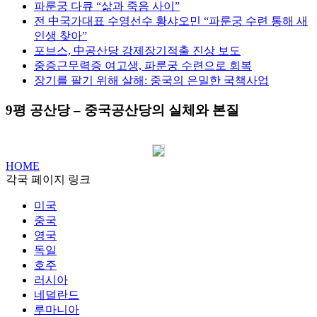
파룬궁 다큐 “삶과 죽음 사이”
전 中국가대표 수영선수 황샤오민 “파룬궁 수련 통해 새
인생 찾아”
포브스, 中공산당 강제장기적출 진상 보도
중증근무력증 여고생, 파룬궁 수련으로 회복
장기를 팔기 위해 살해: 중국의 은밀한 국책사업
9평 공산당 – 중국공산당의 실체와 본질
HOME
각국 페이지 링크
미국
중국
영국
독일
호주
러시아
네덜란드
루마니아