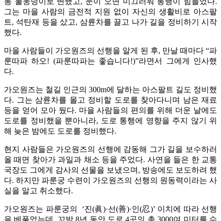
통 물웅덩이로 변했고, 눈이 오면 미끄러워 통행이 힘들었다.
그는 마을 사람의 금전적 지원 없이 자신의 생활비로 아스팔
트, 석탄재 등을 샀고, 삼륜차를 끌고 나가 길을 정비하기 시작
했다.
마을 사람들이 가오원즈의 선행을 알게 된 후, 만날 때마다 “파
룬따파 하오! (파룬따파는 좋습니다!)”라면서 그에게 인사했
다.
가오원즈는 철길 인근의 300m에 달하는 아스팔트 길도 정비했
다. 그는 삼륜차를 몰고 정비할 도로를 찾아다니며 남은 재료
등을 얻어 모아 뒀다. 마을 사람들의 편의를 위해 더운 날에도
도로를 정비했을 뿐아니라, 도로 통행에 영향을 주지 않기 위
해 늦은 밤에도 도로를 정비했다.
현지 사람들은 가오원즈의 선행에 감동해 그가 길을 보수하러
올 때면 찾아가 과일과 채소 등을 주었다. 사연을 들은 한 교통
국장도 그에게 감사의 선물을 보냈으며, 방송에도 보도하려 했
다. 하지만 파룬궁 수련이 가오원즈의 선행의 원동력이라는 사
실을 알고 취소했다.
가오원즈는 파룬궁의 ‘진(眞)·선(善)·인(忍)’ 이치에 따라 선행
을 베풀었는데, 꼬박 8년 동안 도로 4곳의 총 3000여 미터를 수