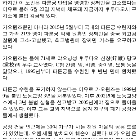
하지만 이 노인은 파룬궁 탄압을 명령한 장쩌민을 고소했다는
이유로 올해 6월 23일 저녁에 체포돼 지금까지 후루다오시 구
치소에 불법 감금돼 있다.
가오원즈뿐만 아니라 2015년 5월부터 국내외 파룬궁 수련자와
그 가족 21만 명이 파룬궁 박해 원흉인 장쩌민을 중국 최고검
찰원에 고소·고발했고, 최고법원에 장쩌민 기소를 요구하고
있다.
가오원즈는 올해 71세로 랴오닝성 후루다오 신창(鋅廠) 당교
(黨校)의 우수 교사였다. C형 간염, 암, 비염, 중이염, 요통 등을
앓았으나, 1995년부터 파룬궁을 수련한 후 반년 만에 완치됐
다.
파룬궁 수련을 포기하지 않는다는 이유로 가오원즈는 1999년
9월 불법 노동교양 3년을 처분받았다. 이후 2002년에 노동교양
소에서 3년 불법 실형을 선고받고 2005년에야 집으로 돌아올
수 있었다. 이후 그는 교외 지역으로 옮겨 친구의 폐기 공장건
물에서 생활했다.
공장 건물 인근에는 30여 가구가 사는 전원 마을의 공용 도로
가 있었는데, 오랜 세월 방치되어 훼손이 심했다. 비가 오면 온