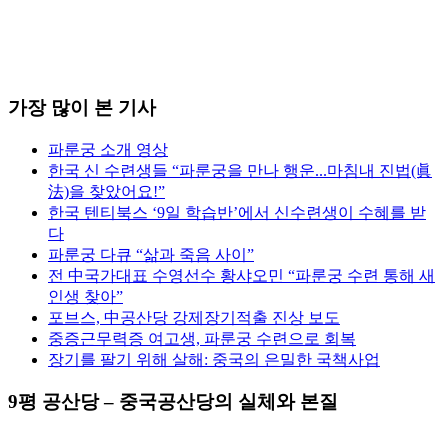
가장 많이 본 기사
파룬궁 소개 영상
한국 신 수련생들 “파룬궁을 만나 행운...마침내 진법(眞
法)을 찾았어요!”
한국 텐티북스 ‘9일 학습반’에서 신수련생이 수혜를 받
다
파룬궁 다큐 “삶과 죽음 사이”
전 中국가대표 수영선수 황샤오민 “파룬궁 수련 통해 새
인생 찾아”
포브스, 中공산당 강제장기적출 진상 보도
중증근무력증 여고생, 파룬궁 수련으로 회복
장기를 팔기 위해 살해: 중국의 은밀한 국책사업
9평 공산당 – 중국공산당의 실체와 본질