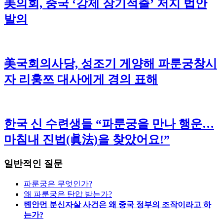
美의회, 중국 ‘강제 장기적출’ 저지 법안
발의
美국회의사당, 성조기 게양해 파룬궁창시
자 리훙쯔 대사에게 경의 표해
한국 신 수련생들 “파룬궁을 만나 행운…
마침내 진법(眞法)을 찾았어요!”
일반적인 질문
파룬궁은 무엇인가?
왜 파룬궁은 탄압 받는가?
톈안먼 분신자살 사건은 왜 중국 정부의 조작이라고 하
는가?