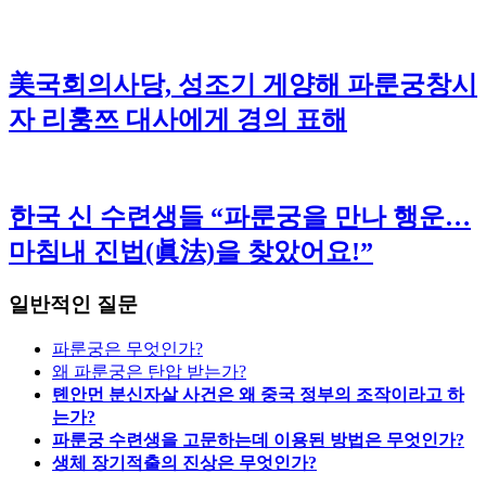
美국회의사당, 성조기 게양해 파룬궁창시
자 리훙쯔 대사에게 경의 표해
한국 신 수련생들 “파룬궁을 만나 행운…
마침내 진법(眞法)을 찾았어요!”
일반적인 질문
파룬궁은 무엇인가?
왜 파룬궁은 탄압 받는가?
톈안먼 분신자살 사건은 왜 중국 정부의 조작이라고 하
는가?
파룬궁 수련생을 고문하는데 이용된 방법은 무엇인가?
생체 장기적출의 진상은 무엇인가?