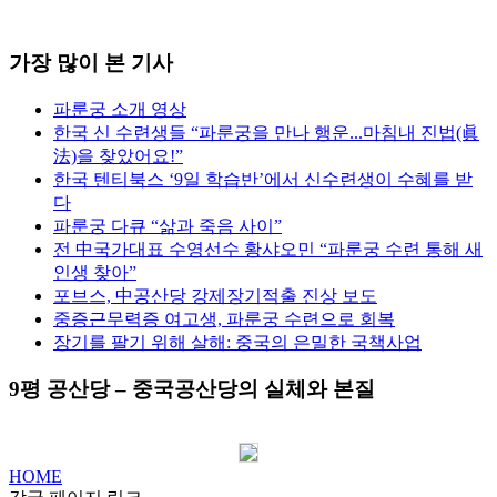
가장 많이 본 기사
파룬궁 소개 영상
한국 신 수련생들 “파룬궁을 만나 행운...마침내 진법(眞
法)을 찾았어요!”
한국 텐티북스 ‘9일 학습반’에서 신수련생이 수혜를 받
다
파룬궁 다큐 “삶과 죽음 사이”
전 中국가대표 수영선수 황샤오민 “파룬궁 수련 통해 새
인생 찾아”
포브스, 中공산당 강제장기적출 진상 보도
중증근무력증 여고생, 파룬궁 수련으로 회복
장기를 팔기 위해 살해: 중국의 은밀한 국책사업
9평 공산당 – 중국공산당의 실체와 본질
HOME