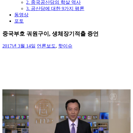
2. 중국공산당의 학살 역사
3. 공산당에 대한 9가지 평론
동영상
포토
중국부호 궈원구이, 생체장기적출 증언
2017년 3월 14일
언론보도
,
핫이슈