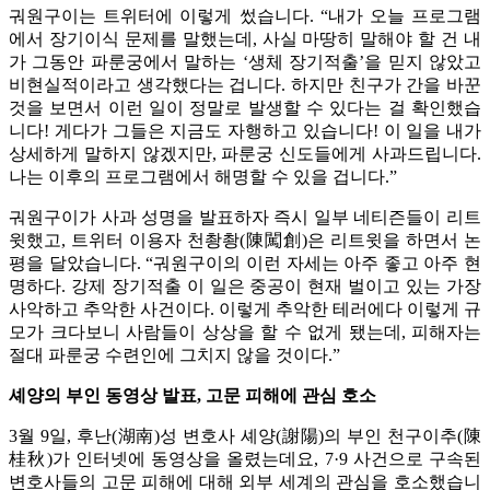
궈원구이는 트위터에 이렇게 썼습니다. “내가 오늘 프로그램
에서 장기이식 문제를 말했는데, 사실 마땅히 말해야 할 건 내
가 그동안 파룬궁에서 말하는 ‘생체 장기적출’을 믿지 않았고
비현실적이라고 생각했다는 겁니다. 하지만 친구가 간을 바꾼
것을 보면서 이런 일이 정말로 발생할 수 있다는 걸 확인했습
니다! 게다가 그들은 지금도 자행하고 있습니다! 이 일을 내가
상세하게 말하지 않겠지만, 파룬궁 신도들에게 사과드립니다.
나는 이후의 프로그램에서 해명할 수 있을 겁니다.”
궈원구이가 사과 성명을 발표하자 즉시 일부 네티즌들이 리트
윗했고, 트위터 이용자 천촹촹(陳闖創)은 리트윗을 하면서 논
평을 달았습니다. “궈원구이의 이런 자세는 아주 좋고 아주 현
명하다. 강제 장기적출 이 일은 중공이 현재 벌이고 있는 가장
사악하고 추악한 사건이다. 이렇게 추악한 테러에다 이렇게 규
모가 크다보니 사람들이 상상을 할 수 없게 됐는데, 피해자는
절대 파룬궁 수련인에 그치지 않을 것이다.”
셰양의 부인 동영상 발표, 고문 피해에 관심 호소
3월 9일, 후난(湖南)성 변호사 셰양(謝陽)의 부인 천구이추(陳
桂秋)가 인터넷에 동영상을 올렸는데요, 7·9 사건으로 구속된
변호사들의 고문 피해에 대해 외부 세계의 관심을 호소했습니