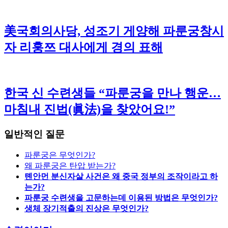
美국회의사당, 성조기 게양해 파룬궁창시
자 리훙쯔 대사에게 경의 표해
한국 신 수련생들 “파룬궁을 만나 행운…
마침내 진법(眞法)을 찾았어요!”
일반적인 질문
파룬궁은 무엇인가?
왜 파룬궁은 탄압 받는가?
톈안먼 분신자살 사건은 왜 중국 정부의 조작이라고 하
는가?
파룬궁 수련생을 고문하는데 이용된 방법은 무엇인가?
생체 장기적출의 진상은 무엇인가?