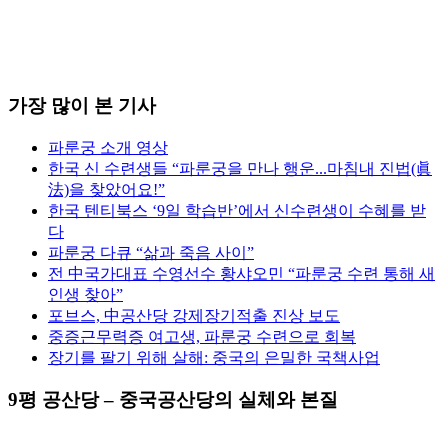
가장 많이 본 기사
파룬궁 소개 영상
한국 신 수련생들 “파룬궁을 만나 행운...마침내 진법(眞
法)을 찾았어요!”
한국 텐티북스 ‘9일 학습반’에서 신수련생이 수혜를 받
다
파룬궁 다큐 “삶과 죽음 사이”
전 中국가대표 수영선수 황샤오민 “파룬궁 수련 통해 새
인생 찾아”
포브스, 中공산당 강제장기적출 진상 보도
중증근무력증 여고생, 파룬궁 수련으로 회복
장기를 팔기 위해 살해: 중국의 은밀한 국책사업
9평 공산당 – 중국공산당의 실체와 본질