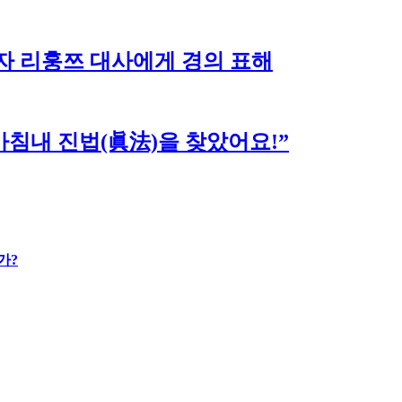
자 리훙쯔 대사에게 경의 표해
침내 진법(眞法)을 찾았어요!”
가?