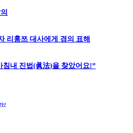
발의
자 리훙쯔 대사에게 경의 표해
침내 진법(眞法)을 찾았어요!”
가?