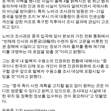
로 허위 자백을 했다는 사실이 올해 4월 밝혀지는 등 최근 범죄
용의자에 대한 인권 유린 사실이 잇따라 알려지면서 국제사회
의 비난을 받아왔다. 특히 노바크 조사관의 방중은 19∼21일
중국을 방문한 조지 W 부시 미국 대통령이 중국의 인권상황
개선을 강한 어조로 촉구한 직후여서 조사 결과에 관심이 고조
되고 있다.
노바크 조사관은 중국 입국에 앞서 본보와 가진 전화 통화에서
“반체제 인사와 파룬궁(法輪功) 수련자 등이 고문을 비롯한 인
권 침해에 시달리고 있다는 정보가 여러 출처를 통해 제기돼
이를 규명하는 데 초점을 맞출 것”이라고 밝혔다.
그는 중국 내 탈북자 수용소의 인권유린 현황에 대해서는 “중
국이나 한국의 단체 또는 개인이 유엔 인권위원회에 조사를 요
구할 경우 앞으로 탈북자 수용소를 조사 대상에 포함시킬 수
있을 것”이라고 밝혔다.
그는 “중국 측이 사전 계획을 고지할 필요 없이 원하는 곳은 어
디든 방문할 수 있다고 밝히고 있으므로, 조사대상 시설에 대
한 위치 등 정확한 정보를 입수하는 것이 중요하다”고 덧붙였
다.
유윤종 기자 gustav@donga.com