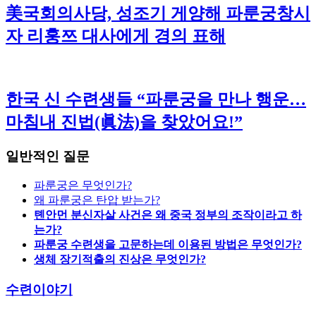
美국회의사당, 성조기 게양해 파룬궁창시
자 리훙쯔 대사에게 경의 표해
한국 신 수련생들 “파룬궁을 만나 행운…
마침내 진법(眞法)을 찾았어요!”
일반적인 질문
파룬궁은 무엇인가?
왜 파룬궁은 탄압 받는가?
톈안먼 분신자살 사건은 왜 중국 정부의 조작이라고 하
는가?
파룬궁 수련생을 고문하는데 이용된 방법은 무엇인가?
생체 장기적출의 진상은 무엇인가?
수련이야기