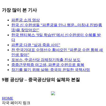
가장 많이 본 기사
파룬궁 소개 영상
한국 신 수련생들 “파룬궁을 만나 행운...마침내 진법(眞
法)을 찾았어요!”
한국 텐티북스 ‘9일 학습반’에서 신수련생이 수혜를 받
다
파룬궁 다큐 “삶과 죽음 사이”
전 中국가대표 수영선수 황샤오민 “파룬궁 수련 통해 새
인생 찾아”
포브스, 中공산당 강제장기적출 진상 보도
중증근무력증 여고생, 파룬궁 수련으로 회복
장기를 팔기 위해 살해: 중국의 은밀한 국책사업
9평 공산당 – 중국공산당의 실체와 본질
HOME
각국 페이지 링크