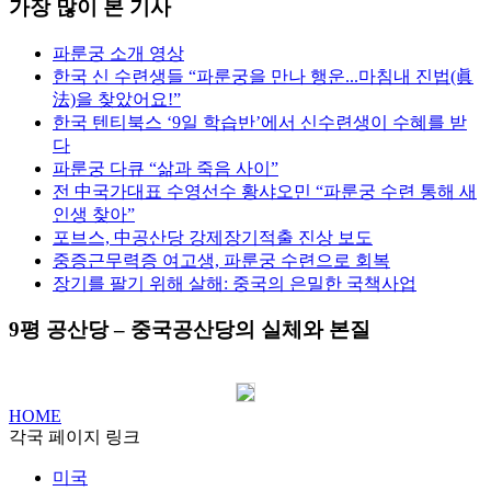
가장 많이 본 기사
파룬궁 소개 영상
한국 신 수련생들 “파룬궁을 만나 행운...마침내 진법(眞
法)을 찾았어요!”
한국 텐티북스 ‘9일 학습반’에서 신수련생이 수혜를 받
다
파룬궁 다큐 “삶과 죽음 사이”
전 中국가대표 수영선수 황샤오민 “파룬궁 수련 통해 새
인생 찾아”
포브스, 中공산당 강제장기적출 진상 보도
중증근무력증 여고생, 파룬궁 수련으로 회복
장기를 팔기 위해 살해: 중국의 은밀한 국책사업
9평 공산당 – 중국공산당의 실체와 본질
HOME
각국 페이지 링크
미국