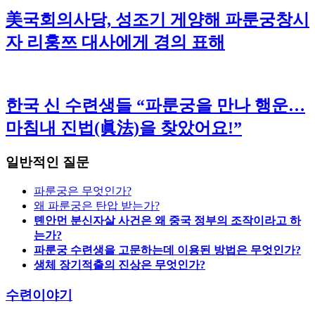
美국회의사당, 성조기 게양해 파룬궁창시
자 리훙쯔 대사에게 경의 표해
한국 신 수련생들 “파룬궁을 만나 행운…
마침내 진법(眞法)을 찾았어요!”
일반적인 질문
파룬궁은 무엇인가?
왜 파룬궁은 탄압 받는가?
톈안먼 분신자살 사건은 왜 중국 정부의 조작이라고 하
는가?
파룬궁 수련생을 고문하는데 이용된 방법은 무엇인가?
생체 장기적출의 진상은 무엇인가?
수련이야기