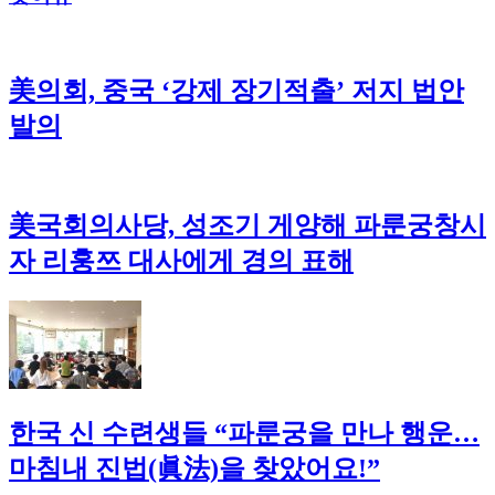
美의회, 중국 ‘강제 장기적출’ 저지 법안
발의
美국회의사당, 성조기 게양해 파룬궁창시
자 리훙쯔 대사에게 경의 표해
한국 신 수련생들 “파룬궁을 만나 행운…
마침내 진법(眞法)을 찾았어요!”