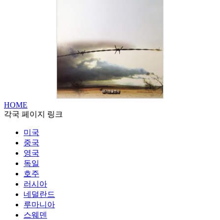
HOME
각국 페이지 링크
미국
중국
영국
독일
호주
러시아
네덜란드
루마니아
스웨덴