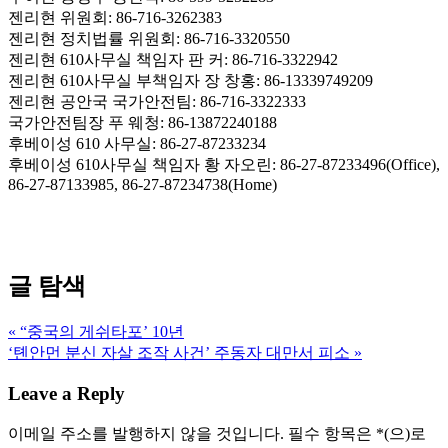
젠리현 위원회: 86-716-3262383
젠리현 정치법률 위원회: 86-716-3320550
젠리현 610사무실 책임자 판 커: 86-716-3322942
젠리현 610사무실 부책임자 장 창홍: 86-13339749209
젠리현 공안국 국가안전팀: 86-716-3322333
국가안전팀장 푸 웨청: 86-13872240188
후베이성 610 사무실: 86-27-87233234
후베이성 610사무실 책임자 황 자오린: 86-27-87233496(Office),
86-27-87133985, 86-27-87234738(Home)
글 탐색
« “중국의 게쉬타포’ 10년
‘톈안먼 분신 자살 조작 사건’ 주동자 대만서 피소 »
Leave a Reply
이메일 주소를 발행하지 않을 것입니다.
필수 항목은
*
(으)로