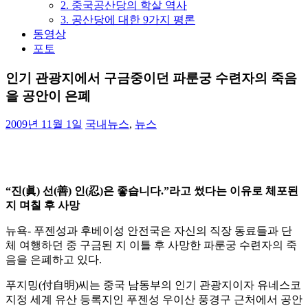
2. 중국공산당의 학살 역사
3. 공산당에 대한 9가지 평론
동영상
포토
인기 관광지에서 구금중이던 파룬궁 수련자의 죽음
을 공안이 은폐
2009년 11월 1일
국내뉴스
,
뉴스
“진(眞) 선(善) 인(忍)은 좋습니다.”라고 썼다는 이유로 체포된
지 며칠 후 사망
뉴욕- 푸젠성과 후베이성 안전국은 자신의 직장 동료들과 단
체 여행하던 중 구금된 지 이틀 후 사망한 파룬궁 수련자의 죽
음을 은폐하고 있다.
푸지밍(付自明)씨는 중국 남동부의 인기 관광지이자 유네스코
지정 세계 유산 등록지인 푸젠성 우이산 풍경구 근처에서 공안