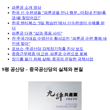
파룬궁 소개 영상
한국 신 수련생들 “파룬궁을 만나 행운...마침내 진법(眞
法)을 찾았어요!”
한국 텐티북스 ‘9일 학습반’에서 신수련생이 수혜를 받
다
파룬궁 다큐 “삶과 죽음 사이”
전 中국가대표 수영선수 황샤오민 “파룬궁 수련 통해 새
인생 찾아”
포브스, 中공산당 강제장기적출 진상 보도
중증근무력증 여고생, 파룬궁 수련으로 회복
장기를 팔기 위해 살해: 중국의 은밀한 국책사업
9평 공산당 – 중국공산당의 실체와 본질