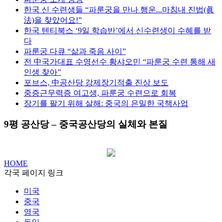
한국 신 수련생들 “파룬궁을 만나 행운...마침내 진법(眞
法)을 찾았어요!”
한국 텐티북스 ‘9일 학습반’에서 신수련생이 수혜를 받
다
파룬궁 다큐 “삶과 죽음 사이”
전 中국가대표 수영선수 황샤오민 “파룬궁 수련 통해 새
인생 찾아”
포브스, 中공산당 강제장기적출 진상 보도
중증근무력증 여고생, 파룬궁 수련으로 회복
장기를 팔기 위해 살해: 중국의 은밀한 국책사업
9평 공산당 – 중국공산당의 실체와 본질
HOME
각국 페이지 링크
미국
중국
영국