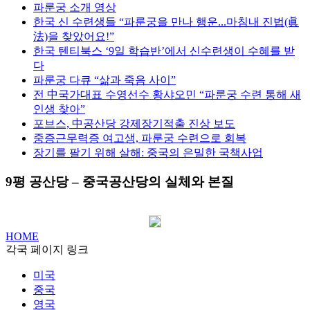
파룬궁 소개 영상
한국 신 수련생들 “파룬궁을 만나 행운...마침내 진법(眞
法)을 찾았어요!”
한국 텐티북스 ‘9일 학습반’에서 신수련생이 수혜를 받
다
파룬궁 다큐 “삶과 죽음 사이”
전 中국가대표 수영선수 황샤오민 “파룬궁 수련 통해 새
인생 찾아”
포브스, 中공산당 강제장기적출 진상 보도
중증근무력증 여고생, 파룬궁 수련으로 회복
장기를 팔기 위해 살해: 중국의 은밀한 국책사업
9평 공산당 – 중국공산당의 실체와 본질
HOME
각국 페이지 링크
미국
중국
영국