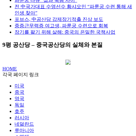
파룬궁 다큐 “삶과 죽음 사이”
전 中국가대표 수영선수 황샤오민 “파룬궁 수련 통해 새
인생 찾아”
포브스, 中공산당 강제장기적출 진상 보도
중증근무력증 여고생, 파룬궁 수련으로 회복
장기를 팔기 위해 살해: 중국의 은밀한 국책사업
9평 공산당 – 중국공산당의 실체와 본질
HOME
각국 페이지 링크
미국
중국
영국
독일
호주
러시아
네덜란드
루마니아