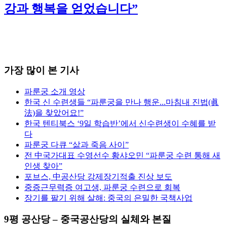
강과 행복을 얻었습니다”
가장 많이 본 기사
파룬궁 소개 영상
한국 신 수련생들 “파룬궁을 만나 행운...마침내 진법(眞
法)을 찾았어요!”
한국 텐티북스 ‘9일 학습반’에서 신수련생이 수혜를 받
다
파룬궁 다큐 “삶과 죽음 사이”
전 中국가대표 수영선수 황샤오민 “파룬궁 수련 통해 새
인생 찾아”
포브스, 中공산당 강제장기적출 진상 보도
중증근무력증 여고생, 파룬궁 수련으로 회복
장기를 팔기 위해 살해: 중국의 은밀한 국책사업
9평 공산당 – 중국공산당의 실체와 본질