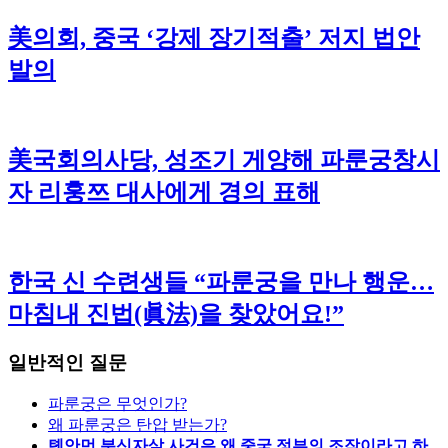
美의회, 중국 ‘강제 장기적출’ 저지 법안
발의
美국회의사당, 성조기 게양해 파룬궁창시
자 리훙쯔 대사에게 경의 표해
한국 신 수련생들 “파룬궁을 만나 행운…
마침내 진법(眞法)을 찾았어요!”
일반적인 질문
파룬궁은 무엇인가?
왜 파룬궁은 탄압 받는가?
톈안먼 분신자살 사건은 왜 중국 정부의 조작이라고 하