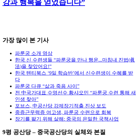
강과 행복을 얻었습니다”
가장 많이 본 기사
파룬궁 소개 영상
한국 신 수련생들 “파룬궁을 만나 행운...마침내 진법(眞
法)을 찾았어요!”
한국 텐티북스 ‘9일 학습반’에서 신수련생이 수혜를 받
다
파룬궁 다큐 “삶과 죽음 사이”
전 中국가대표 수영선수 황샤오민 “파룬궁 수련 통해 새
인생 찾아”
포브스, 中공산당 강제장기적출 진상 보도
중증근무력증 여고생, 파룬궁 수련으로 회복
장기를 팔기 위해 살해: 중국의 은밀한 국책사업
9평 공산당 – 중국공산당의 실체와 본질