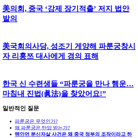
美의회, 중국 ‘강제 장기적출’ 저지 법안
발의
美국회의사당, 성조기 게양해 파룬궁창시
자 리훙쯔 대사에게 경의 표해
한국 신 수련생들 “파룬궁을 만나 행운…
마침내 진법(眞法)을 찾았어요!”
일반적인 질문
파룬궁은 무엇인가?
왜 파룬궁은 탄압 받는가?
톈안먼 분신자살 사건은 왜 중국 정부의 조작이라고 하