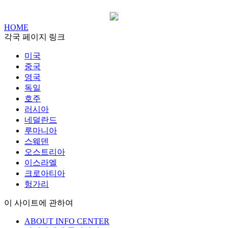
HOME
각국 페이지 링크
미국
중국
영국
독일
호주
러시아
네덜란드
루마니아
스웨덴
오스트리아
이스라엘
크로아티아
헝가리
이 사이트에 관하여
ABOUT INFO CENTER