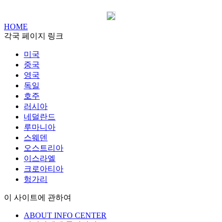
HOME
각국 페이지 링크
미국
중국
영국
독일
호주
러시아
네덜란드
루마니아
스웨덴
오스트리아
이스라엘
크로아티아
헝가리
이 사이트에 관하여
ABOUT INFO CENTER