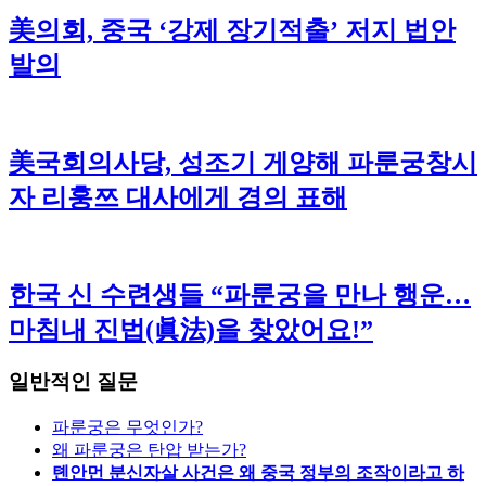
美의회, 중국 ‘강제 장기적출’ 저지 법안
발의
美국회의사당, 성조기 게양해 파룬궁창시
자 리훙쯔 대사에게 경의 표해
한국 신 수련생들 “파룬궁을 만나 행운…
마침내 진법(眞法)을 찾았어요!”
일반적인 질문
파룬궁은 무엇인가?
왜 파룬궁은 탄압 받는가?
톈안먼 분신자살 사건은 왜 중국 정부의 조작이라고 하