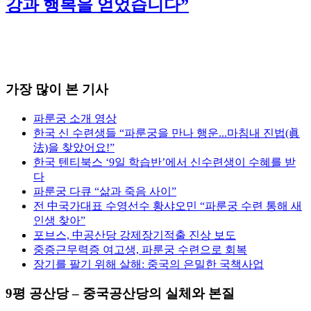
강과 행복을 얻었습니다”
가장 많이 본 기사
파룬궁 소개 영상
한국 신 수련생들 “파룬궁을 만나 행운...마침내 진법(眞
法)을 찾았어요!”
한국 텐티북스 ‘9일 학습반’에서 신수련생이 수혜를 받
다
파룬궁 다큐 “삶과 죽음 사이”
전 中국가대표 수영선수 황샤오민 “파룬궁 수련 통해 새
인생 찾아”
포브스, 中공산당 강제장기적출 진상 보도
중증근무력증 여고생, 파룬궁 수련으로 회복
장기를 팔기 위해 살해: 중국의 은밀한 국책사업
9평 공산당 – 중국공산당의 실체와 본질