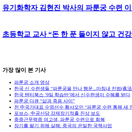
유기화학자 김현진 박사의 파룬궁 수련 
초등학교 교사 “돈 한 푼 들이지 않고 건
가장 많이 본 기사
파룬궁 소개 영상
한국 신 수련생들 “파룬궁을 만나 행운...마침내 진법(眞法
한국 텐티북스 ‘9일 학습반’에서 신수련생이 수혜를 받다
파룬궁 다큐 “삶과 죽음 사이”
전 中국가대표 수영선수 황샤오민 “파룬궁 수련 통해 새 
포브스, 中공산당 강제장기적출 진상 보도
중증근무력증 여고생, 파룬궁 수련으로 회복
장기를 팔기 위해 살해: 중국의 은밀한 국책사업