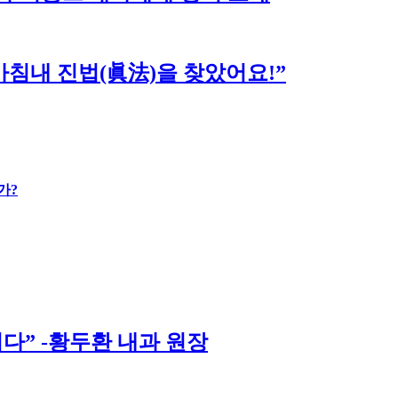
침내 진법(眞法)을 찾았어요!”
가?
다” -황두환 내과 원장