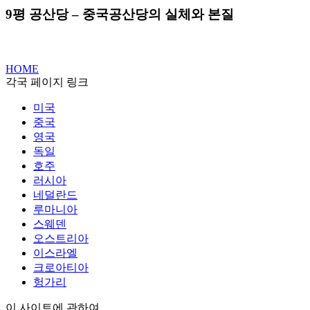
9평 공산당 – 중국공산당의 실체와 본질
HOME
각국 페이지 링크
미국
중국
영국
독일
호주
러시아
네덜란드
루마니아
스웨덴
오스트리아
이스라엘
크로아티아
헝가리
이 사이트에 관하여