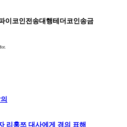
「✺파이코인전송대행테더코인송금
for.
발의
자 리훙쯔 대사에게 경의 표해