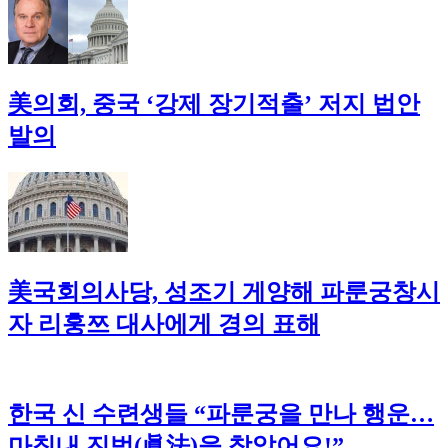
美의회, 중국 ‘강제 장기적출’ 저지 법안
발의
美국회의사당, 성조기 게양해 파룬궁창시
자 리훙쯔 대사에게 경의 표해
한국 신 수련생들 “파룬궁을 만나 행운…
마침내 진법(眞法)을 찾았어요!”