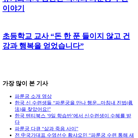
이야기
초등학교 교사 “돈 한 푼 들이지 않고 건
강과 행복을 얻었습니다”
가장 많이 본 기사
파룬궁 소개 영상
한국 신 수련생들 “파룬궁을 만나 행운...마침내 진법(眞
法)을 찾았어요!”
한국 텐티북스 ‘9일 학습반’에서 신수련생이 수혜를 받
다
파룬궁 다큐 “삶과 죽음 사이”
전 中국가대표 수영선수 황샤오민 “파룬궁 수련 통해 새