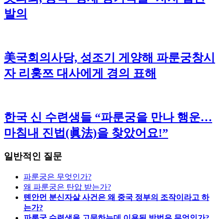
발의
美국회의사당, 성조기 게양해 파룬궁창시
자 리훙쯔 대사에게 경의 표해
한국 신 수련생들 “파룬궁을 만나 행운…
마침내 진법(眞法)을 찾았어요!”
일반적인 질문
파룬궁은 무엇인가?
왜 파룬궁은 탄압 받는가?
톈안먼 분신자살 사건은 왜 중국 정부의 조작이라고 하
는가?
파룬궁 수련생을 고문하는데 이용된 방법은 무엇인가?