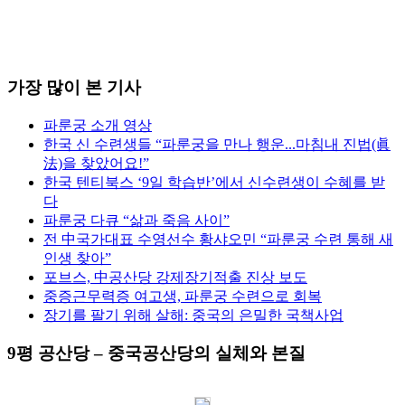
가장 많이 본 기사
파룬궁 소개 영상
한국 신 수련생들 “파룬궁을 만나 행운...마침내 진법(眞
法)을 찾았어요!”
한국 텐티북스 ‘9일 학습반’에서 신수련생이 수혜를 받
다
파룬궁 다큐 “삶과 죽음 사이”
전 中국가대표 수영선수 황샤오민 “파룬궁 수련 통해 새
인생 찾아”
포브스, 中공산당 강제장기적출 진상 보도
중증근무력증 여고생, 파룬궁 수련으로 회복
장기를 팔기 위해 살해: 중국의 은밀한 국책사업
9평 공산당 – 중국공산당의 실체와 본질