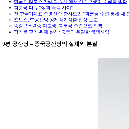
한국 텐티북스 ‘9일 학습반’에서 신수련생이 수혜를 받다
파룬궁 다큐 “삶과 죽음 사이”
전 中국가대표 수영선수 황샤오민 “파룬궁 수련 통해 새 
포브스, 中공산당 강제장기적출 진상 보도
중증근무력증 여고생, 파룬궁 수련으로 회복
장기를 팔기 위해 살해: 중국의 은밀한 국책사업
9평 공산당 – 중국공산당의 실체와 본질