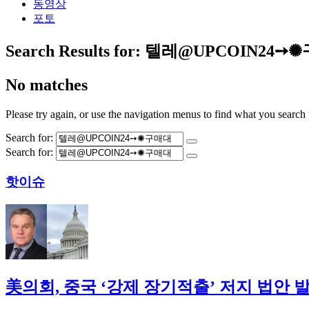
동영상
포토
Search Results for:
텔레@UPCOIN24
No matches
Please try again, or use the navigation menus to find what you search 
Search for:
Search for:
핫이슈
美의회, 중국 ‘강제 장기적출’ 저지 법안 