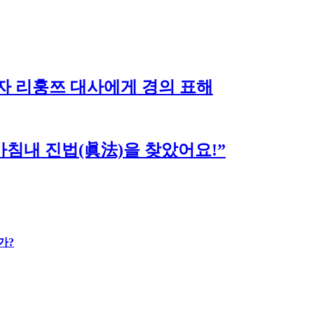
자 리훙쯔 대사에게 경의 표해
침내 진법(眞法)을 찾았어요!”
가?