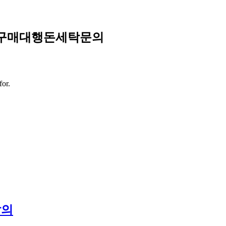
➙✺구매대행돈세탁문의
for.
발의