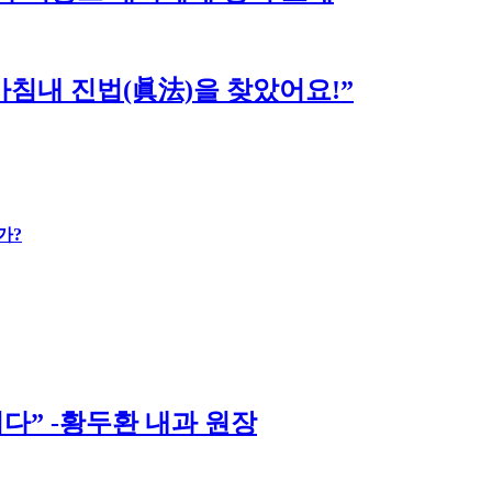
침내 진법(眞法)을 찾았어요!”
가?
다” -황두환 내과 원장