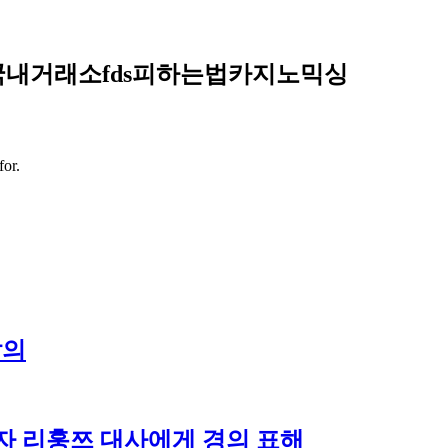
♦국내거래소fds피하는법카지노믹싱
for.
발의
자 리훙쯔 대사에게 경의 표해