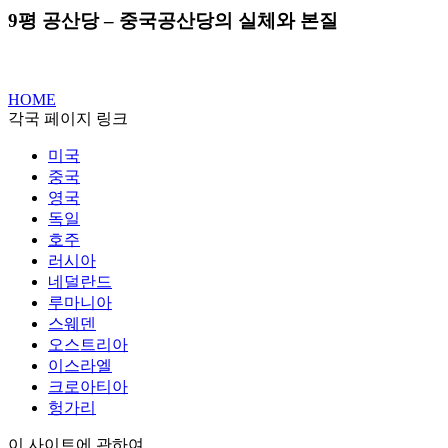
9평 공산당 – 중국공산당의 실체와 본질
HOME
각국 페이지 링크
미국
중국
영국
독일
호주
러시아
네덜란드
루마니아
스웨덴
오스트리아
이스라엘
크로아티아
헝가리
이 사이트에 관하여