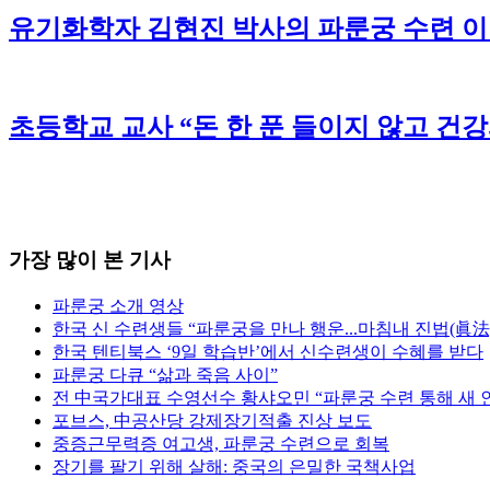
유기화학자 김현진 박사의 파룬궁 수련 
초등학교 교사 “돈 한 푼 들이지 않고 건
가장 많이 본 기사
파룬궁 소개 영상
한국 신 수련생들 “파룬궁을 만나 행운...마침내 진법(眞法
한국 텐티북스 ‘9일 학습반’에서 신수련생이 수혜를 받다
파룬궁 다큐 “삶과 죽음 사이”
전 中국가대표 수영선수 황샤오민 “파룬궁 수련 통해 새 
포브스, 中공산당 강제장기적출 진상 보도
중증근무력증 여고생, 파룬궁 수련으로 회복
장기를 팔기 위해 살해: 중국의 은밀한 국책사업