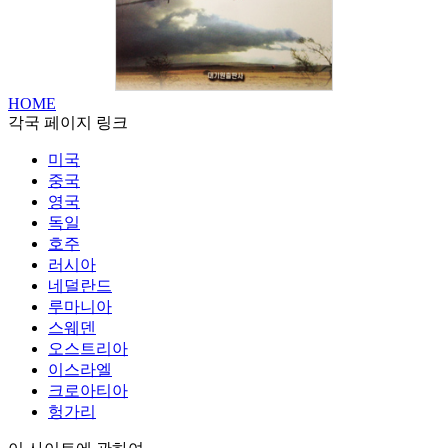
HOME
각국 페이지 링크
미국
중국
영국
독일
호주
러시아
네덜란드
루마니아
스웨덴
오스트리아
이스라엘
크로아티아
헝가리