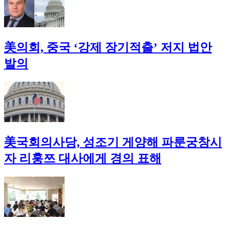
美의회, 중국 ‘강제 장기적출’ 저지 법안
발의
美국회의사당, 성조기 게양해 파룬궁창시
자 리훙쯔 대사에게 경의 표해