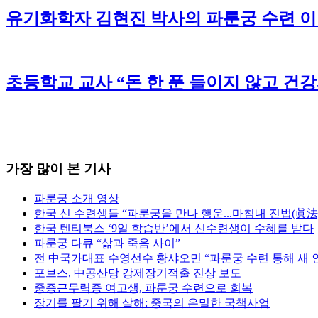
유기화학자 김현진 박사의 파룬궁 수련 
초등학교 교사 “돈 한 푼 들이지 않고 건
가장 많이 본 기사
파룬궁 소개 영상
한국 신 수련생들 “파룬궁을 만나 행운...마침내 진법(眞法
한국 텐티북스 ‘9일 학습반’에서 신수련생이 수혜를 받다
파룬궁 다큐 “삶과 죽음 사이”
전 中국가대표 수영선수 황샤오민 “파룬궁 수련 통해 새 
포브스, 中공산당 강제장기적출 진상 보도
중증근무력증 여고생, 파룬궁 수련으로 회복
장기를 팔기 위해 살해: 중국의 은밀한 국책사업