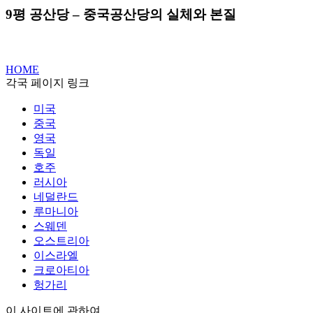
9평 공산당 – 중국공산당의 실체와 본질
HOME
각국 페이지 링크
미국
중국
영국
독일
호주
러시아
네덜란드
루마니아
스웨덴
오스트리아
이스라엘
크로아티아
헝가리
이 사이트에 관하여