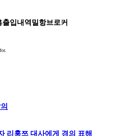
유흥출입내역밀항브로커
for.
발의
자 리훙쯔 대사에게 경의 표해