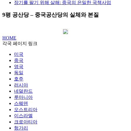
장기를 팔기 위해 살해: 중국의 은밀한 국책사업
9평 공산당 – 중국공산당의 실체와 본질
HOME
각국 페이지 링크
미국
중국
영국
독일
호주
러시아
네덜란드
루마니아
스웨덴
오스트리아
이스라엘
크로아티아
헝가리