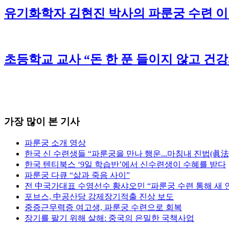
유기화학자 김현진 박사의 파룬궁 수련 
초등학교 교사 “돈 한 푼 들이지 않고 건
가장 많이 본 기사
파룬궁 소개 영상
한국 신 수련생들 “파룬궁을 만나 행운...마침내 진법(眞法
한국 텐티북스 ‘9일 학습반’에서 신수련생이 수혜를 받다
파룬궁 다큐 “삶과 죽음 사이”
전 中국가대표 수영선수 황샤오민 “파룬궁 수련 통해 새 
포브스, 中공산당 강제장기적출 진상 보도
중증근무력증 여고생, 파룬궁 수련으로 회복
장기를 팔기 위해 살해: 중국의 은밀한 국책사업