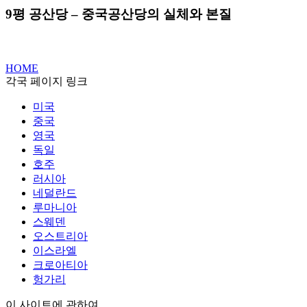
9평 공산당 – 중국공산당의 실체와 본질
HOME
각국 페이지 링크
미국
중국
영국
독일
호주
러시아
네덜란드
루마니아
스웨덴
오스트리아
이스라엘
크로아티아
헝가리
이 사이트에 관하여