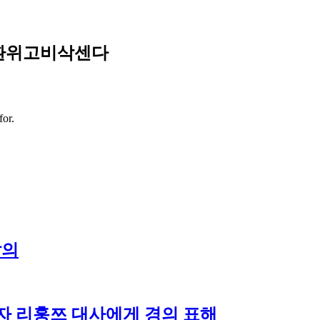
기환위고비삭센다
for.
발의
자 리훙쯔 대사에게 경의 표해