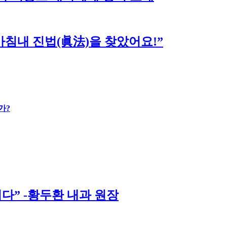
침내 진법(眞法)을 찾았어요!”
가?
다” -황두환 내과 원장