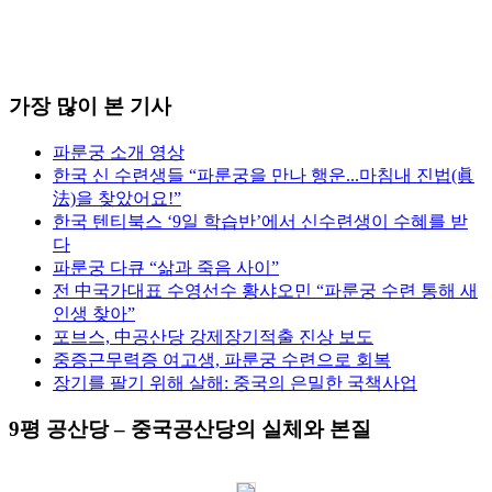
가장 많이 본 기사
파룬궁 소개 영상
한국 신 수련생들 “파룬궁을 만나 행운...마침내 진법(眞
法)을 찾았어요!”
한국 텐티북스 ‘9일 학습반’에서 신수련생이 수혜를 받
다
파룬궁 다큐 “삶과 죽음 사이”
전 中국가대표 수영선수 황샤오민 “파룬궁 수련 통해 새
인생 찾아”
포브스, 中공산당 강제장기적출 진상 보도
중증근무력증 여고생, 파룬궁 수련으로 회복
장기를 팔기 위해 살해: 중국의 은밀한 국책사업
9평 공산당 – 중국공산당의 실체와 본질