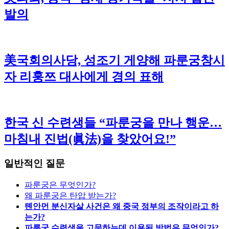
발의
美국회의사당, 성조기 게양해 파룬궁창시
자 리훙쯔 대사에게 경의 표해
한국 신 수련생들 “파룬궁을 만나 행운…
마침내 진법(眞法)을 찾았어요!”
일반적인 질문
파룬궁은 무엇인가?
왜 파룬궁은 탄압 받는가?
톈안먼 분신자살 사건은 왜 중국 정부의 조작이라고 하
는가?
파룬궁 수련생을 고문하는데 이용된 방법은 무엇인가?