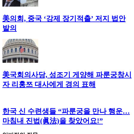
美의회, 중국 ‘강제 장기적출’ 저지 법안
발의
美국회의사당, 성조기 게양해 파룬궁창시
자 리훙쯔 대사에게 경의 표해
한국 신 수련생들 “파룬궁을 만나 행운…
마침내 진법(眞法)을 찾았어요!”