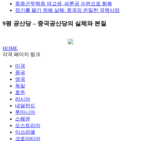
중증근무력증 여고생, 파룬궁 수련으로 회복
장기를 팔기 위해 살해: 중국의 은밀한 국책사업
9평 공산당 – 중국공산당의 실체와 본질
HOME
각국 페이지 링크
미국
중국
영국
독일
호주
러시아
네덜란드
루마니아
스웨덴
오스트리아
이스라엘
크로아티아