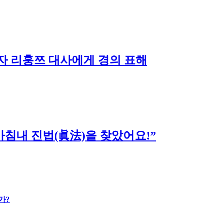
자 리훙쯔 대사에게 경의 표해
침내 진법(眞法)을 찾았어요!”
가?