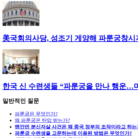
美국회의사당, 성조기 게양해 파룬궁창시
한국 신 수련생들 “파룬궁을 만나 행운…마
일반적인 질문
파룬궁은 무엇인가?
왜 파룬궁은 탄압 받는가?
톈안먼 분신자살 사건은 왜 중국 정부의 조작이라고 하는
파룬궁 수련생을 고문하는데 이용된 방법은 무엇인가?