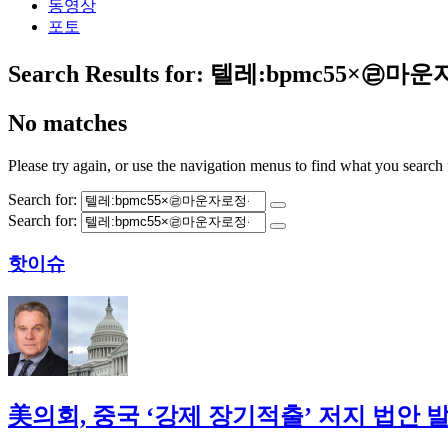
동영상
포토
Search Results for:
텔레:bpmc55×㉣
No matches
Please try again, or use the navigation menus to find what you search 
Search for:
Search for:
핫이슈
美의회, 중국 ‘강제 장기적출’ 저지 법안 